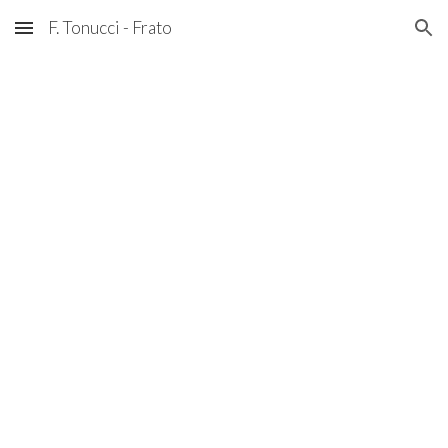
F. Tonucci - Frato
Skip to main content
Skip to navigation